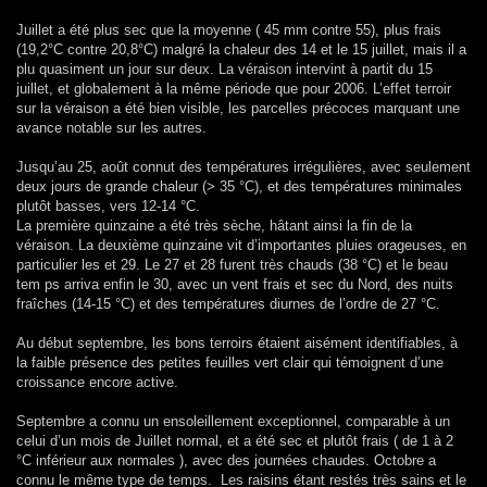
Juillet a été plus sec que la moyenne ( 45 mm contre 55), plus frais
(19,2°C contre 20,8°C) malgré la chaleur des 14 et le 15 juillet, mais il a
plu quasiment un jour sur deux. La véraison intervint à partit du 15
juillet, et globalement à la même période que pour 2006. L’effet terroir
sur la véraison a été bien visible, les parcelles précoces marquant une
avance notable sur les autres.
Jusqu’au 25, août connut des températures irrégulières, avec seulement
deux jours de grande chaleur (> 35 °C), et des températures minimales
plutôt basses, vers 12-14 °C.
La première quinzaine a été très sèche, hâtant ainsi la fin de la
véraison. La deuxième quinzaine vit d’importantes pluies orageuses, en
particulier les et 29. Le 27 et 28 furent très chauds (38 °C) et le beau
tem ps arriva enfin le 30, avec un vent frais et sec du Nord, des nuits
fraîches (14-15 °C) et des températures diurnes de l’ordre de 27 °C.
Au début septembre, les bons terroirs étaient aisément identifiables, à
la faible présence des petites feuilles vert clair qui témoignent d’une
croissance encore active.
Septembre a connu un ensoleillement exceptionnel, comparable à un
celui d’un mois de Juillet normal, et a été sec et plutôt frais ( de 1 à 2
°C inférieur aux normales ), avec des journées chaudes. Octobre a
connu le même type de temps. Les raisins étant restés très sains et le