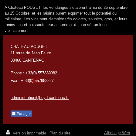
A Château POUGET, les vendanges s'étalèrent ainsi du 26 septembre
au 15 Octobre, et les raisins purent exprimer tout le potentiel du
millésime. Les vins sont d'emblée très colorés, souples, gras, et leurs
tanins fins et puissants leur assureront à coup sûr un long
vieillissement.
CHÂTEAU POUGET
11 route de Jean Faure
33460 CANTENAC
Phone : +33(0) 557889082
Fax : + 33
(0) 55788
3327
administration@boyd-cantenac.fr
Partager
Affichage Web
Version imprimable
|
Plan du site